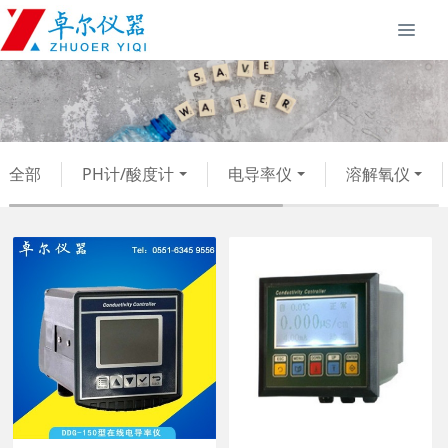
全部
PH计/酸度计
电导率仪
溶解氧仪