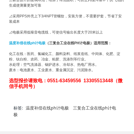
生成使测量更加可靠
⊿采用PPS外壳上下3/4NPT管螺纹，安装方便，不需要护套，节省了安
装成本
⊿电极采用低噪音电缆线，可使信号输出长度大于20米以上
温度补偿在线ph计电极
（三复合工业在线PH计电极）适用范围：
化工在线：医药、氯碱化工、颜料染料、纸浆造纸、中间体、化肥、淀
粉、钛白粉、农药、冶金、粘胶、洗涤剂等行业。
水处理：空气洗涤器、锅炉进水、冷却水、热电厂用水。
废水：电池废水、工业废水、重金属沉淀、污泥除水。
选型报价请致电：0551-63459556 13305513448（微
信手机同号）
标签:
温度补偿在线ph计电极
三复合工业在线ph计电
极