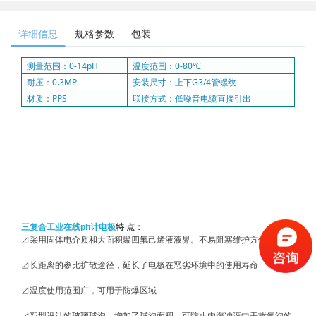
详细信息
规格参数
包装
测量范围：
0-14pH
温度范围：
0-80℃
耐压：
0.3MP
安装尺寸：上下G
3/4
管螺纹
材质：
PPS
联接方式：低噪音电缆直接引出
三复合工业在线ph计电极
特 点：
⊿采用固体电介质和大面积聚四氟己烯液液界。不易阻塞维护方便
⊿长距离的参比扩散途径，延长了电极在恶劣环境中的使用寿命
⊿温度使用范围广，可用于防爆区域
⊿新型设计的玻璃球泡，增加了球泡面积，可防止内缓冲液中干扰气泡的