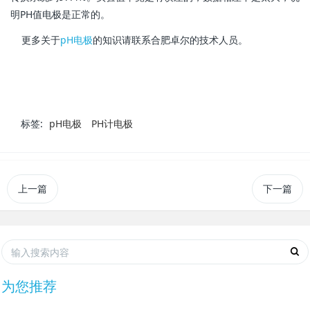
明PH值电极是正常的。
更多关于
pH电极
的知识请联系合肥卓尔的技术人员。
标签:
pH电极
PH计电极
上一篇
下一篇
为您推荐