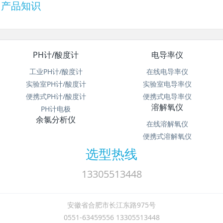
产品知识
PH计/酸度计
电导率仪
工业PH计/酸度计
在线电导率仪
实验室PH计/酸度计
实验室电导率仪
便携式PH计/酸度计
便携式电导率仪
溶解氧仪
PH计电极
余氯分析仪
在线溶解氧仪
便携式溶解氧仪
选型热线
13305513448
安徽省合肥市长江东路975号
0551-63459556 13305513448